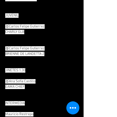
JUVENIL
🥇Carlos Felipe Gutierrez
CHARLY GLB
🥈Carlos Felipe Gutierrez
BRIENNE DE LANDETTA Z
JINETES 1.30
🥇Ana Sofía Castillo
GAMA CHIEF
INTERMEDIA
Mauricio Restrepo