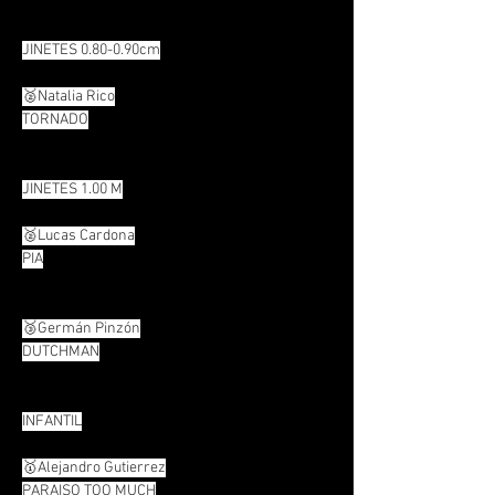
JINETES 0.80-0.90cm
🥈Natalia Rico
TORNADO
JINETES 1.00 M
🥈Lucas Cardona
PIA
🥉Germán Pinzón
DUTCHMAN
INFANTIL
🥇Alejandro Gutierrez
PARAISO TOO MUCH