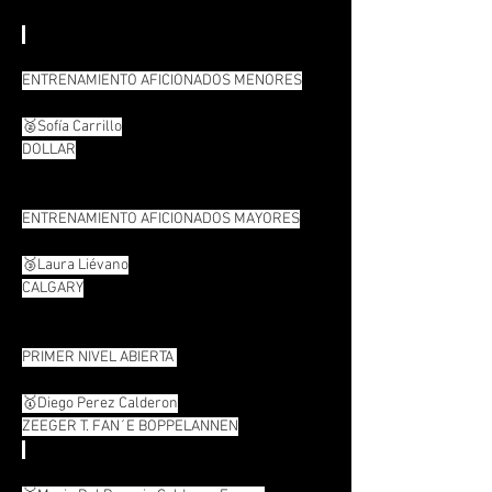
ENTRENAMIENTO AFICIONADOS MENORES
🥈Sofía Carrillo
DOLLAR
ENTRENAMIENTO AFICIONADOS MAYORES
🥉Laura Liévano
CALGARY
PRIMER NIVEL ABIERTA 
🥇Diego Perez Calderon
ZEEGER T. FAN´E BOPPELANNEN