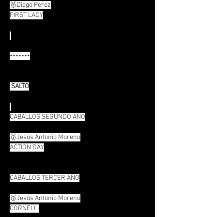
🥈Diego Perez
FIRST LADY
•••••••
 SALTO
CABALLOS SEGUNDO AÑO
🥇Jesús Antonio Moreno
ACTION DAY
CABALLOS TERCER AÑO
🥉Jesús Antonio Moreno
CORNELLI