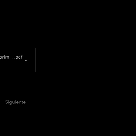
primer segundo y tercer
.pdf
Siguiente