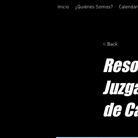
Inicio
¿Quiénes Somos?
Calendar
< Back
Reso
Juzg
de C