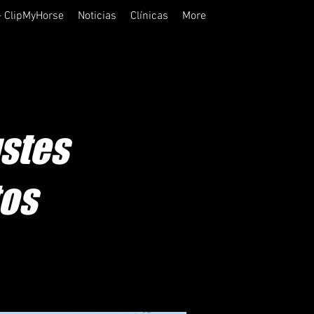
- ClipMyHorse
Noticias
Clínicas
More
stes
os